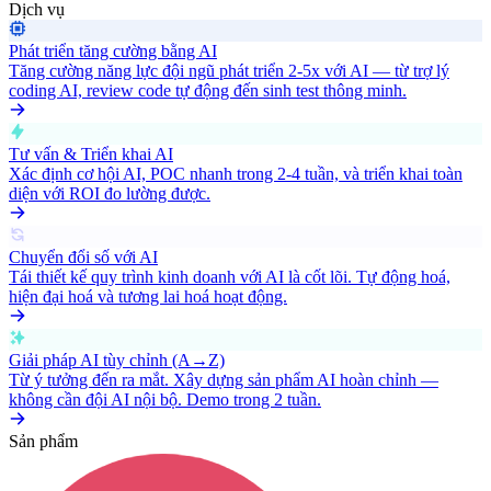
Dịch vụ
Phát triển tăng cường bằng AI
Tăng cường năng lực đội ngũ phát triển 2-5x với AI — từ trợ lý
coding AI, review code tự động đến sinh test thông minh.
Tư vấn & Triển khai AI
Xác định cơ hội AI, POC nhanh trong 2-4 tuần, và triển khai toàn
diện với ROI đo lường được.
Chuyển đổi số với AI
Tái thiết kế quy trình kinh doanh với AI là cốt lõi. Tự động hoá,
hiện đại hoá và tương lai hoá hoạt động.
Giải pháp AI tùy chỉnh (A→Z)
Từ ý tưởng đến ra mắt. Xây dựng sản phẩm AI hoàn chỉnh —
không cần đội AI nội bộ. Demo trong 2 tuần.
Sản phẩm