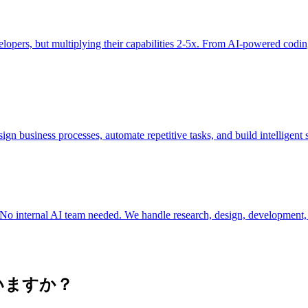
ers, but multiplying their capabilities 2-5x. From AI-powered coding a
ign business processes, automate repetitive tasks, and build intelligent
o internal AI team needed. We handle research, design, development,
いますか？