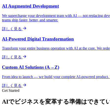
AI Augmented Development
We supercharge your development team with AI — not replacing develop
teams ship faster, better, and smarter.
詳しく見る
AI-Powered Digital Transformation
Transform your entire business operation with AI at the core. We redes
詳しく見る
Custom AI Solutions (A→Z)
From idea to launch — we build your complete AI-powered product. N
詳しく見る
Get Started
AIでビジネスを変革する準備はできて