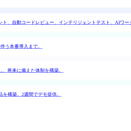
タント、自動コードレビュー、インテリジェントテスト、AIワー
Iを伴う本番導入まで。
し、将来に備えた体制を構築。
品を構築。2週間でデモ提供。