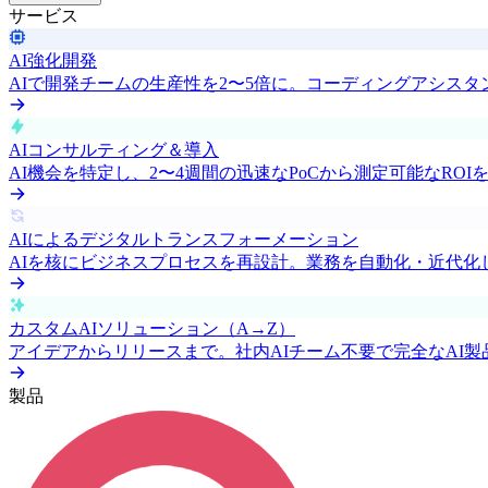
サービス
AI強化開発
AIで開発チームの生産性を2〜5倍に。コーディングアシス
AIコンサルティング＆導入
AI機会を特定し、2〜4週間の迅速なPoCから測定可能なRO
AIによるデジタルトランスフォーメーション
AIを核にビジネスプロセスを再設計。業務を自動化・近代化
カスタムAIソリューション（A→Z）
アイデアからリリースまで。社内AIチーム不要で完全なAI製
製品