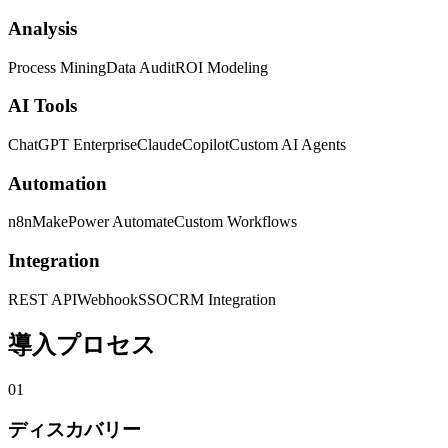
Analysis
Process Mining
Data Audit
ROI Modeling
AI Tools
ChatGPT Enterprise
Claude
Copilot
Custom AI Agents
Automation
n8n
Make
Power Automate
Custom Workflows
Integration
REST API
Webhook
SSO
CRM Integration
導入プロセス
01
ディスカバリー